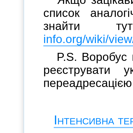
список аналогі
знайти 
info.org/wiki/vi
P.S. Воробус 
реєструвати у
переадресацією 
Інтенсивна тер