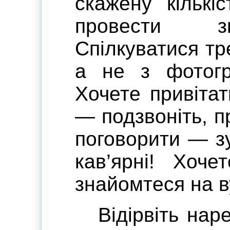
скажену кількі
провести зн
Спілкуватися т
а не з фотогр
Хочете привіта
— подзвоніть, пр
поговорити — зу
кав’ярні! Хоч
знайомтеся на в
Відірвіть нар