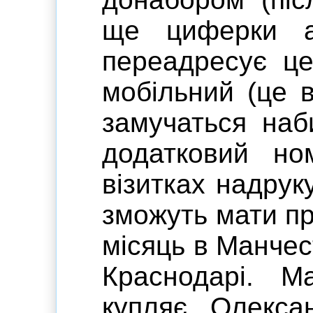
ще циферки а
переадресує це
мобільний (це 
замучаться наб
додатковий но
візитках надрук
зможуть мати пр
місяць в Манчест
Краснодарі. М
купляє Олекса