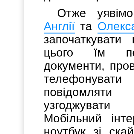
Отже уявім
Англії
та
Олекса
започаткувати 
цього їм по
документи, пров
телефонувати
повідомляти
узгоджувати
Мобільний інт
ноутбук зі ска