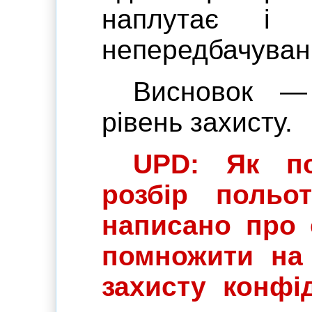
наплутає і 
непередбачувані
Висновок —
рівень захисту.
UPD: Як по
розбір польо
написано про 
помножити на 
захисту конфід