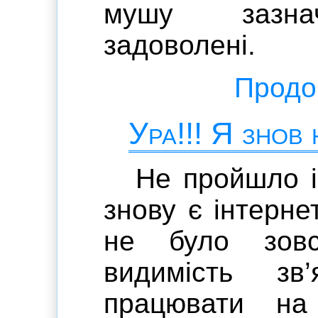
мушу зазнач
задоволені.
Продов
Ура!!! Я знов 
Не пройшло і
знову є інтерне
не було зов
видимість з
працювати на