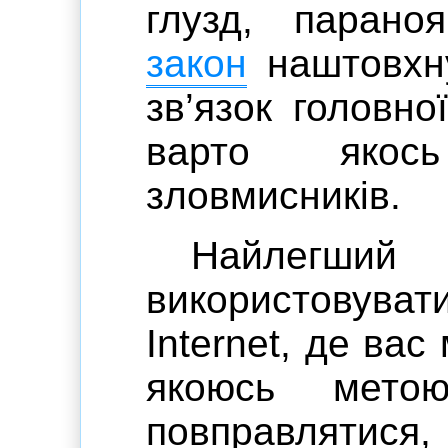
глузд, паран
закон
наштовхну
зв’язок головно
варто якос
зловмисників.
Найлегш
використовув
Internet, де вас
якоюсь мето
повправлятис