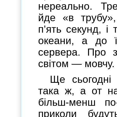
нереально. Тре
йде «в трубу»
п’ять секунд, і
океани, а до ї
сервера. Про з
світом — мовчу.
Ще сьогодні
така ж, а от н
більш-менш по
приколи буду