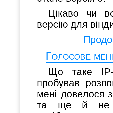
Цікаво чи в
версію для вінд
Продов
Голосове мен
Що таке IP-
пробував розп
мені довелося з
та ще й не 