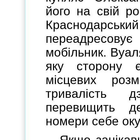
його на свій ро
Краснодарський
переадресов
мобільник. Вуаля
яку сторону 
місцевих роз
тривалість д
перевищить д
номери себе оку
Якщо заціка