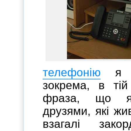
телефонію
я в
зокрема, в тій
фраза, що я
друзями, які жи
взагалі зак