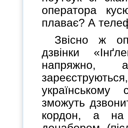
оператора кусю
плаває? А теле
Звісно ж оп
дзвінки «Інґ
напряжно,
зареєструют
українському 
зможуть дзвони
кордон, а на
донабором (піс