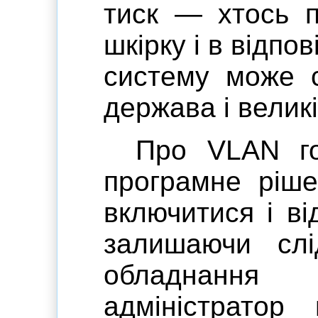
тиск — хтось 
шкірку і в відпов
систему може с
держава і великі
Про VLAN го
програмне ріше
включитися і ві
залишаючи слі
обладнання
адміністратор