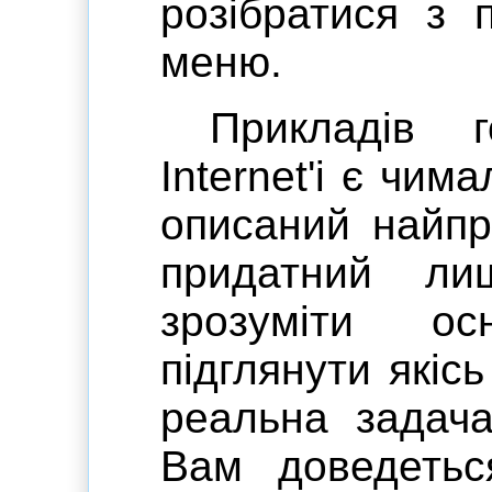
розібратися з 
меню.
Прикладів 
Internet'i є чим
описаний найпр
придатний л
зрозуміти о
підглянути якіс
реальна задача
Вам доведетьс