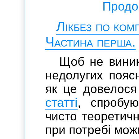
Продов
Лікбез по ком
Частина перша.
Щоб не виник
недолугих пояс
як це довелос
статті
, спробую
чисто теоретичн
при потребі мож