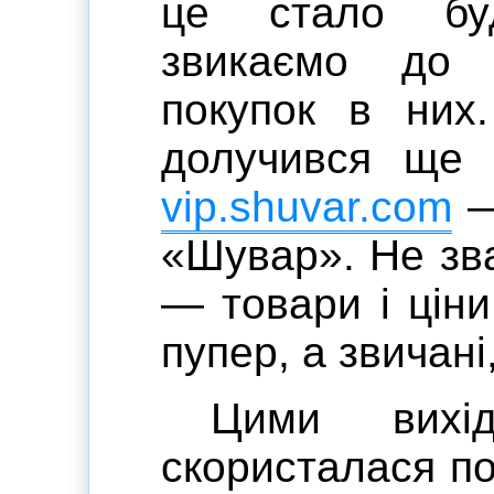
це стало буд
звикаємо до і
покупок в них
долучився ще о
vip.shuvar.com
—
«Шувар». Не зв
— товари і ціни
пупер, а звичані
Цими вихі
скористалася по