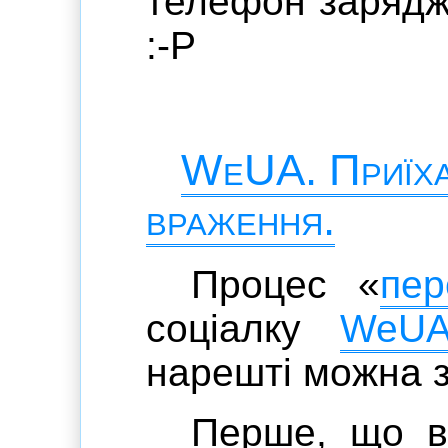
телефон зарядж
:-P
WeUA. Приїха
враження.
Процес «
пер
соціалку
WeU
нарешті можна з
Перше, що в