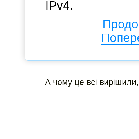
IPv4.
Продов
Попере
А чому це всі вирішили