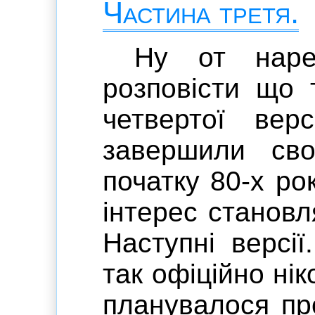
Частина третя.
Ну от наре
розповісти що 
четвертої верс
завершили св
початку 80-х рок
інтерес становля
Наступні версії
так офіційно ні
планувалося пр