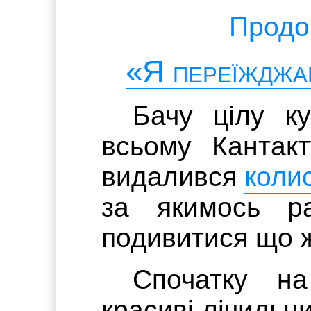
Продов
«Я переїждж
Бачу цілу к
всьому Кантакт
видалився
коли
за якимось ра
подивитися що ж
Спочатку на
красиві лічильни