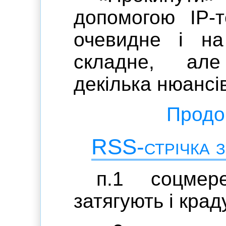
допомогою IP-
очевидне і н
складне, ал
декілька нюансі
Продов
RSS-стрічка з
п.1 соцме
затягують і крад