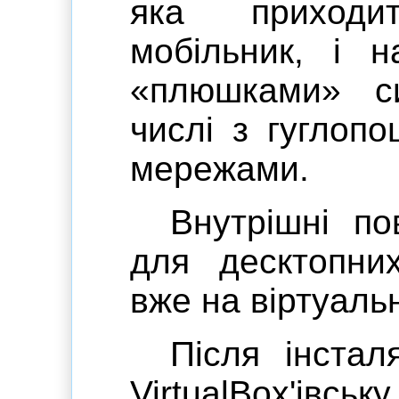
яка приходи
мобільник, і н
«плюшками» си
числі з гуглоп
мережами.
Внутрішні п
для десктопни
вже на віртуаль
Після інсталя
VirtualBox'івс