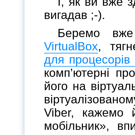
І, як ви вже 
вигадав ;-).
Беремо в
VirtualBox
, тяг
для процесорів
комп’ютерні пр
його на віртуа
віртуалізовано
Viber, кажемо
мобільник», вп