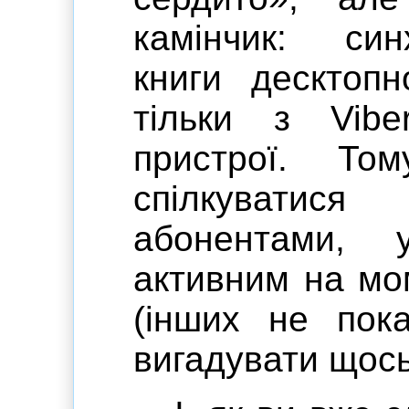
камінчик: син
книги десктопн
тільки з Vibe
пристрої. Т
спілкувати
абонентами,
активним на мо
(інших не пока
вигадувати щось