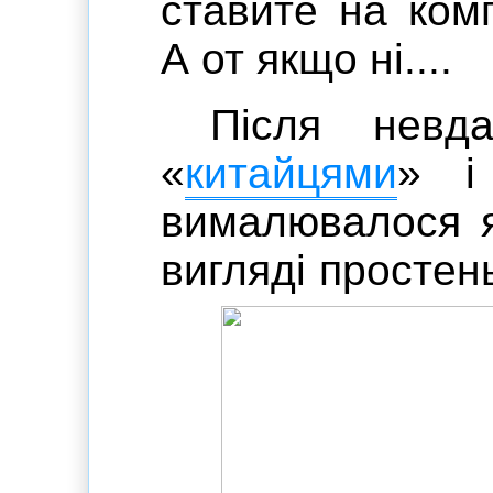
ставите на комп
А от якщо ні....
Після невд
«
китайцями
» і
вималювалося я
вигляді просте