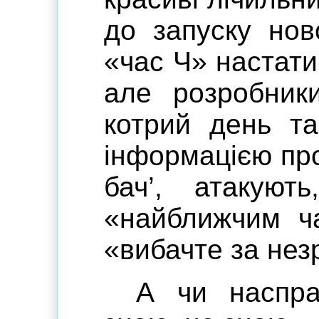
до запуску нов
«час Ч» настати
але розробник
котрий день та
інформацією про
бач’, атакуют
«найближчим ча
«вибачте за нез
А чи наспра