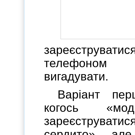
зареєструватис
телефоном 
вигадувати.
Варіант пе
когось «мо
зареєструватис
сердито», ал