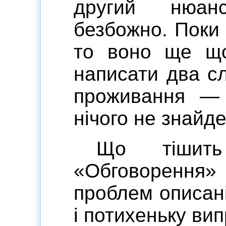
другий нюан
безбожно. Поки
то воно ще що
написати два с
проживання —
нічого не знайд
Що тішит
«Обговорення» 
проблем описані
і потихеньку ви