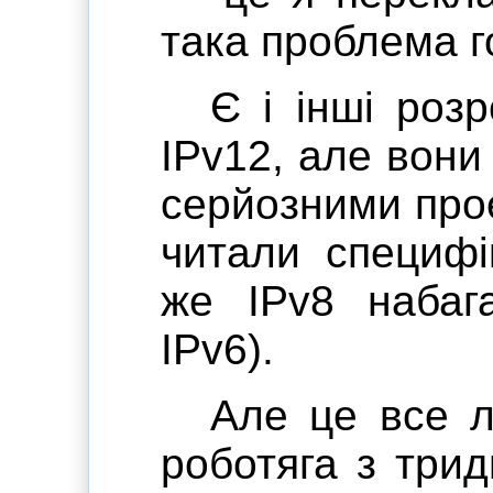
така проблема го
Є і інші роз
IPv12, але вони
серйозними прое
читали специфі
же IPv8 набага
IPv6).
Але це все л
роботяга з три