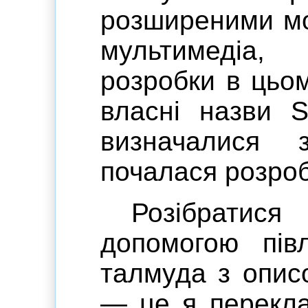
розширеними мо
мультимедіа,
розробки в цьо
власні назви 
визначалися
почалася розроб
Розібратис
допомогою півл
талмуда з опис
— це я перекла