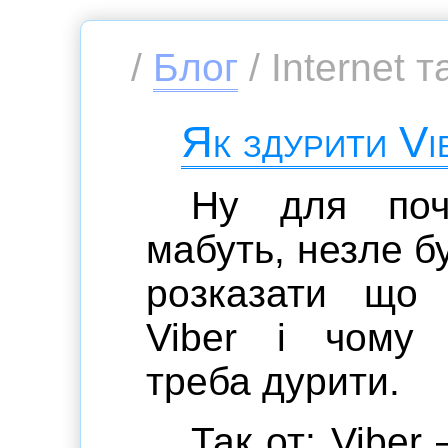
/
Блог
/ Internet т
Як здурити Vi
Ну для поча
мабуть, незле б
розказати що 
Viber і чому 
треба дурити.
Так от: Viber