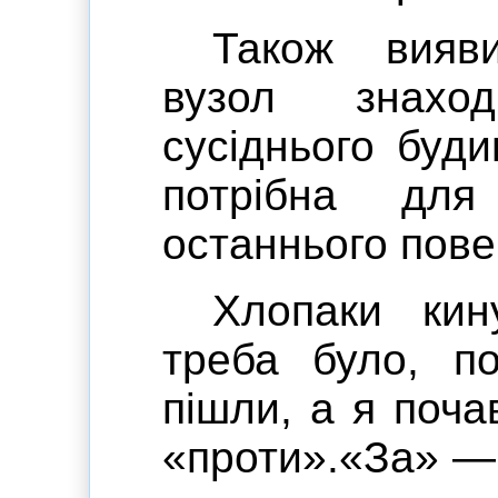
Також вияв
вузол знахо
сусіднього буди
потрібна для
останнього пове
Хлопаки кин
треба було, по
пішли, а я поча
«проти».«За» —