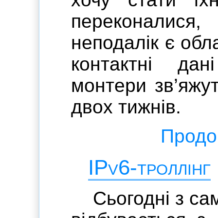
переконалися
неподалік є обл
контактні да
монтери зв’яжу
двох тижнів.
Продов
IPv6-троллінг
Сьогодні з са