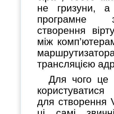
не гризуни, 
програмне з
створення вірт
між комп’ютерам
маршрутизато
трансляцією адр
Для чого це 
користуватися
для створення 
ці самі звичн