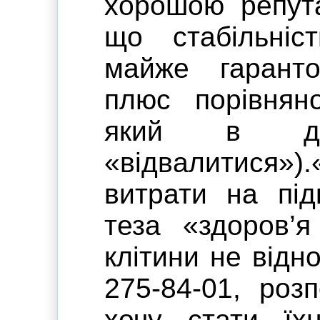
хорошою репута
що стабільніс
майже гаранто
плюс порівнян
який в до
«відвалитися»)
витрати на під
теза «здоров’я
клітини не відн
275-84-01, роз
хочу стати їх