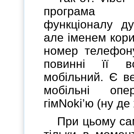
програма
функціоналу д
але іменем кори
номер телефону
повинні її в
мобільний. Є ве
мобільні опе
гімNoki’ю (ну де 
При цьому са