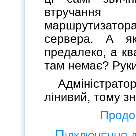
втручання 
маршрутизатора
сервера. А я
предалеко, а кв
там немає? Руки 
Адміністрат
лінивий, тому з
Продов
Підключення д