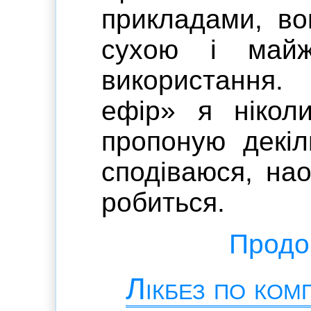
прикладами, во
сухою і май
використання
ефір» я нікол
пропоную декіль
сподіваюся, на
робиться.
Продов
Лікбез по ком