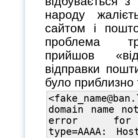
відбувається з 
народу жаліє
сайтом і пошт
проблема тр
прийшов «ві
відправки пошт
було приблизно 
<fake_name@ba
domain name no
error for 
type=AAAA: Ho